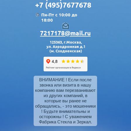
+7 (495)7677678
Пн-Пт с 10:00 до
18:00
7217178@mail.ru
125363, г.Москва,
ул. Аэродромная д.1
(м. Сходненская)
ВНИМАНИЕ ! Если после
звонка или визита в нашу
компанию вам перезванивают
из других компаний, в
которые вы ранее не
обращались, - это мошенники
! Будьте внимательны и
осторожны ! С уважением
Фабрика Стекла и Зеркал.